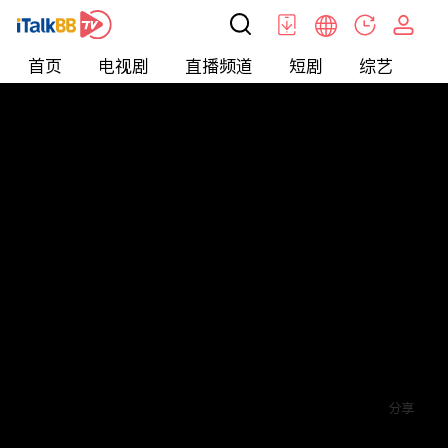
首页
电视剧
直播频道
短剧
综艺
电
短剧
>
逆袭
>
创业小神农
评论
赞
关注
分享