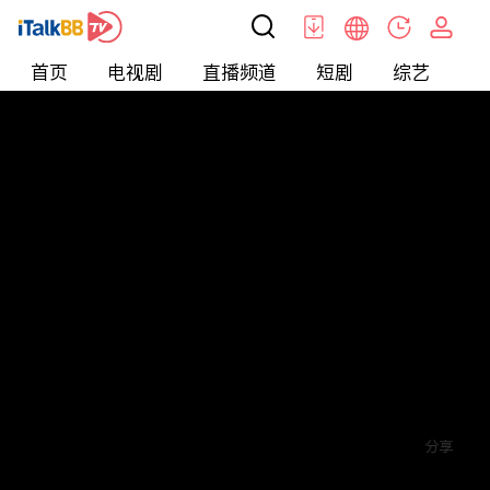
首页
电视剧
直播频道
短剧
综艺
电
短剧
>
霸总
>
陆总的超能小娇妻
评论
1
关注
分享