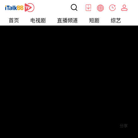
首页
电视剧
直播频道
短剧
综艺
电
短剧
>
霸总
>
陆总的超能小娇妻
评论
1
关注
分享