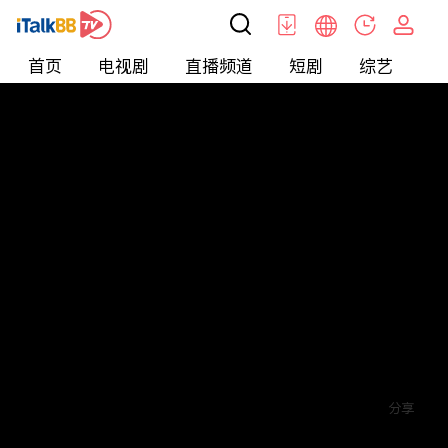
首页
电视剧
直播频道
短剧
综艺
电
短剧
>
Bossy
>
陆总的超能小娇妻
评论
1
关注
分享