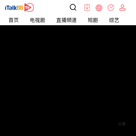
首页
电视剧
直播频道
短剧
综艺
电
短剧
>
霸总
>
陆总的超能小娇妻
评论
1
关注
分享