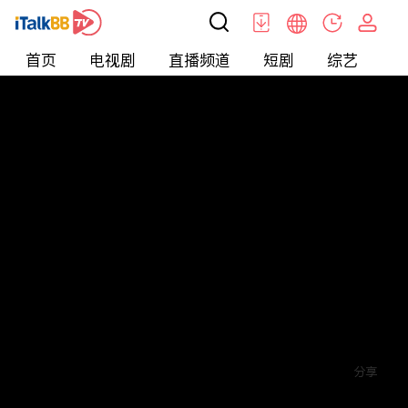
首页
电视剧
直播频道
短剧
综艺
电
短剧
>
其他
>
末日重生之绝地反击
评论
赞
关注
分享