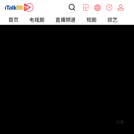
首页
电视剧
直播频道
短剧
综艺
电
短剧
>
其他
>
末日重生之绝地反击
评论
赞
关注
分享