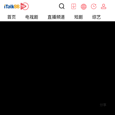
首页
电视剧
直播频道
短剧
综艺
电
短剧
>
其他
>
末日重生之绝地反击
评论
赞
关注
分享