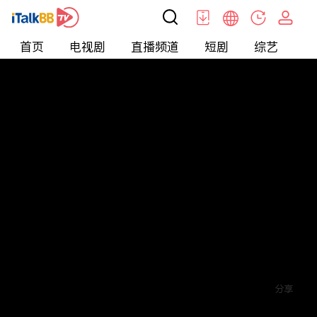
首页
电视剧
直播频道
短剧
综艺
电
短剧
>
其他
>
末日重生之绝地反击
评论
赞
关注
分享