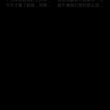
今天才看了新版，特斯拉
能不像我们想的那么简
Model X Plaid
单，我的一个分析
评论
您还没有登录，请先登录
可能是特别值得买的SUV
一个山城不一样的发展，
登录
跑车，特斯拉Model Y终
关于贵阳的这一天
于开到了，说说感觉
最新评论
最热
/
最新
快来抢沙发～
一个人为去增加难度的普
胡鑫宇被找到之后，真相
通悲剧事件，胡鑫宇的事
为什么更加扑朔迷离，这
件分析和该负责人是谁
次全部解密了吧