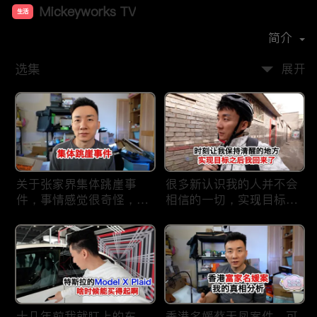
Mickeyworks TV
生活
首播时间：
2019-08
简介
选集
展开
关于张家界集体跳崖事
很多新认识我的人并不会
件，事情感觉很奇怪，不
相信的一切，实现目标之
太符合常理。
后我又回到了这里
十几年前我就盯上的车，
香港名媛蔡天凤案件，可