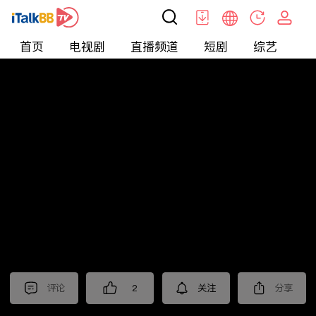
首页
电视剧
直播频道
短剧
综艺
电
北美
>
生活
>
Mickeyworks TV
评论
2
关注
分享