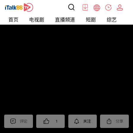
首页
电视剧
直播频道
短剧
综艺
电
北美
>
生活
>
Mickeyworks TV
评论
1
关注
分享