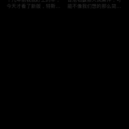
今天才看了新版，特斯拉
能不像我们想的那么简
Model X Plaid
单，我的一个分析
评论
您还没有登录，请先登录
可能是特别值得买的SUV
一个山城不一样的发展，
登录
跑车，特斯拉Model Y终
关于贵阳的这一天
于开到了，说说感觉
最新评论
最热
/
最新
快来抢沙发～
一个人为去增加难度的普
胡鑫宇被找到之后，真相
通悲剧事件，胡鑫宇的事
为什么更加扑朔迷离，这
件分析和该负责人是谁
次全部解密了吧