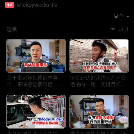
Mickeyworks TV
生活
首播时间：
2019-08
简介
选集
展开
关于张家界集体跳崖事
很多新认识我的人并不会
件，事情感觉很奇怪，不
相信的一切，实现目标之
太符合常理。
后我又回到了这里
十几年前我就盯上的车，
香港名媛蔡天凤案件，可