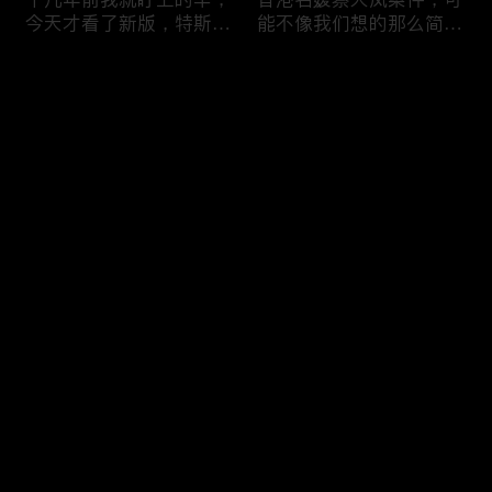
今天才看了新版，特斯拉
能不像我们想的那么简
Model X Plaid
单，我的一个分析
评论
您还没有登录，请先登录
可能是特别值得买的SUV
一个山城不一样的发展，
登录
跑车，特斯拉Model Y终
关于贵阳的这一天
于开到了，说说感觉
最新评论
最热
/
最新
快来抢沙发～
一个人为去增加难度的普
胡鑫宇被找到之后，真相
通悲剧事件，胡鑫宇的事
为什么更加扑朔迷离，这
件分析和该负责人是谁
次全部解密了吧