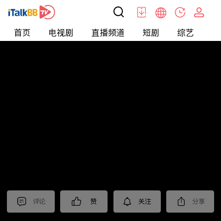
首页
电视剧
直播频道
短剧
综艺
电
北美
>
生活
>
Mickeyworks TV
评论
赞
关注
分享