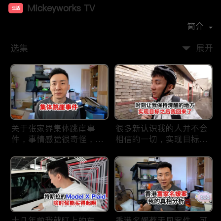
Mickeyworks TV
生活
首播时间：
2019-08
简介
选集
展开
关于张家界集体跳崖事
很多新认识我的人并不会
件，事情感觉很奇怪，不
相信的一切，实现目标之
太符合常理。
后我又回到了这里
十几年前我就盯上的车，
香港名媛蔡天凤案件，可