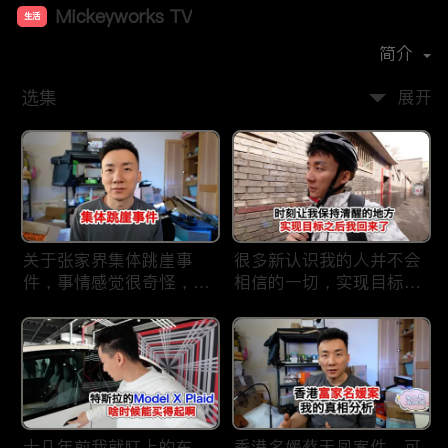
Mickeyworks TV
生活
首播时间：
2019-08
简介
选集
展开
关于张家界集体跳崖事
很多新认识我的人并不会
件，事情感觉很奇怪，不
相信的一切，实现目标之
太符合常理。
后我又回到了这里
十几年前我就盯上的车，
香港名媛蔡天凤案件，可