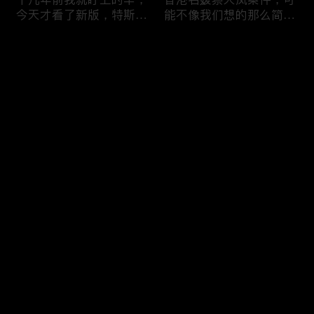
今天才看了新版，特斯拉
能不像我们想的那么简
Model X Plaid
单，我的一个分析
评论
您还没有登录，请先登录
可能是特别值得买的SUV
一个山城不一样的发展，
登录
跑车，特斯拉Model Y终
关于贵阳的这一天
于开到了，说说感觉
最新评论
最热
/
最新
快来抢沙发～
一个人为去增加难度的普
胡鑫宇被找到之后，真相
通悲剧事件，胡鑫宇的事
为什么更加扑朔迷离，这
件分析和该负责人是谁
次全部解密了吧