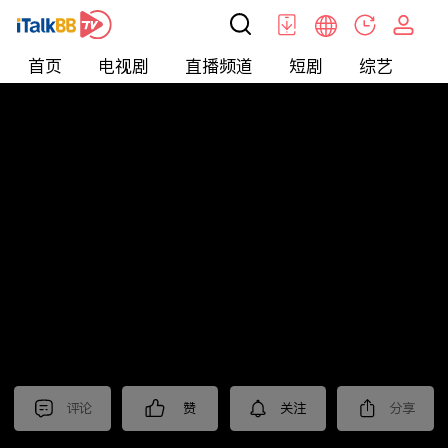
首页
电视剧
直播频道
短剧
综艺
电
北美
>
生活
>
Mickeyworks TV
评论
赞
关注
分享