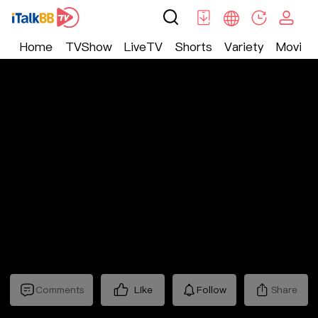
Home
TVShow
LiveTV
Shorts
Variety
Movie
Trending
>
Lifestyle
>
Mickeyworks TV
Comments
Like
Follow
Share