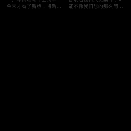
今天才看了新版，特斯拉
能不像我们想的那么简
Model X Plaid
单，我的一个分析
Comments
Please log in or sign up first
可能是特别值得买的SUV
一个山城不一样的发展，
Log In
跑车，特斯拉Model Y终
关于贵阳的这一天
于开到了，说说感觉
Comments
Hot
/
New
Add the first comment～
一个人为去增加难度的普
胡鑫宇被找到之后，真相
通悲剧事件，胡鑫宇的事
为什么更加扑朔迷离，这
件分析和该负责人是谁
次全部解密了吧