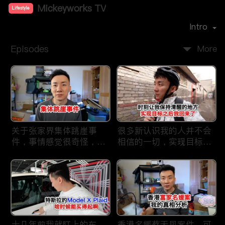
Mickeyworks TV
Lifestyle
Premiere Date：
2019-08
Intro
Episodes
More
关于张家界集体跳崖事
很多新认识我的人并不会
件，事情感觉很奇怪，不
相信的一切，实现目标之
太符合常理。
后我又回到了这里
十几年前我就盯上的车，
香港名媛蔡天凤案件，可