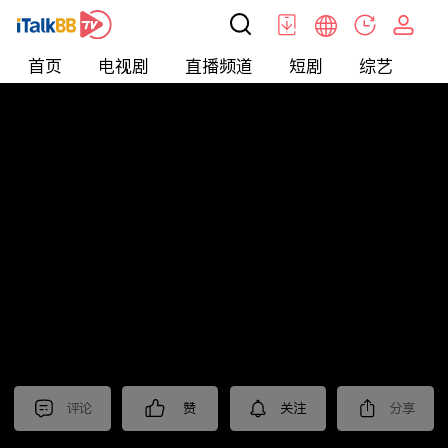
首页
电视剧
直播频道
短剧
综艺
电
北美
>
新闻
>
聚焦新亞洲2024
评论
赞
关注
分享