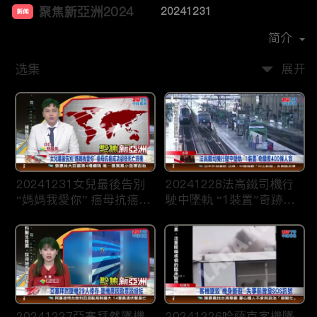
聚焦新亞洲2024
20241231
新闻
首播时间：
2023-12
简介
选集
展开
20241231女兒最後告別
20241228法高鐵司機行
“媽媽我愛你” 癌母抗癌成
駛中墜軌 “1裝置”奇跡救
功卻搭死亡班機
400條人命
20241227亞塞拜然墜機
20241226哈薩克客機墜