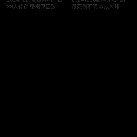
29人倖存 墜機原因致眾
毀死傷不明 炸成火球畫
說紛紜
面曝
评论
您还没有登录，请先登录
20241221印度海軍快艇
20241220禽流感來襲！
登录
“撞沉”百人渡輪！乘客落
美國出現首例重症 患者
水尖叫13死
病危
最新评论
最热
/
最新
快来抢沙发～
20241219紐時：拜登擬
20241218定調恐怖攻擊
對陸成熟製程晶片 啟動
俄羅斯核生化部隊司令被
301調查
炸身亡