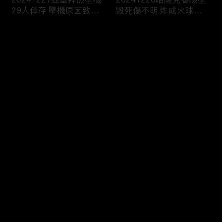
29人倖存 墜機原因致眾
毀死傷不明 炸成火球畫
說紛紜
面曝
评论
您还没有登录，请先登录
20241221印度海軍快艇
20241220禽流感來襲！
登录
“撞沉”百人渡輪！乘客落
美國出現首例重症 患者
水尖叫13死
病危
最新评论
最热
/
最新
快来抢沙发～
20241219紐時：拜登擬
20241218定調恐怖攻擊
對陸成熟製程晶片 啟動
俄羅斯核生化部隊司令被
301調查
炸身亡