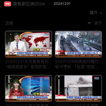
聚焦新亞洲2024
20241231
新闻
首播时间：
2023-12
简介
选集
展开
20241231女兒最後告別
20241228法高鐵司機行
“媽媽我愛你” 癌母抗癌成
駛中墜軌 “1裝置”奇跡救
功卻搭死亡班機
400條人命
20241227亞塞拜然墜機
20241226哈薩克客機墜