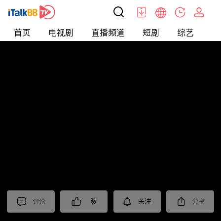
首页
电视剧
直播频道
短剧
综艺
电
北美
>
新闻
>
聚焦新亞洲2024
评论
赞
关注
分享