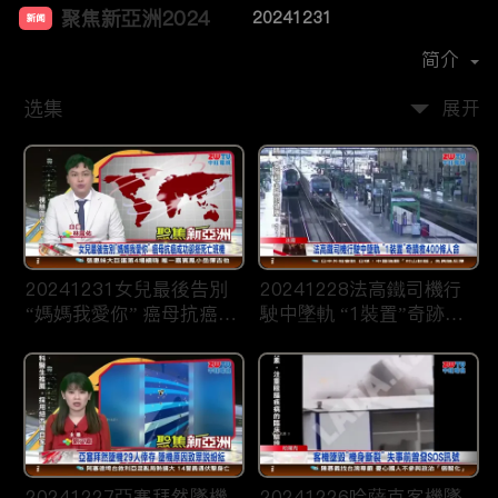
聚焦新亞洲2024
20241231
新闻
首播时间：
2023-12
简介
选集
展开
20241231女兒最後告別
20241228法高鐵司機行
“媽媽我愛你” 癌母抗癌成
駛中墜軌 “1裝置”奇跡救
功卻搭死亡班機
400條人命
20241227亞塞拜然墜機
20241226哈薩克客機墜