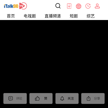
首页
电视剧
直播频道
短剧
综艺
电
北美
>
新闻
>
聚焦新亞洲2024
评论
赞
关注
分享