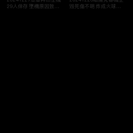
29人倖存 墜機原因致眾
毀死傷不明 炸成火球畫
說紛紜
面曝
评论
您还没有登录，请先登录
20241221印度海軍快艇
20241220禽流感來襲！
登录
“撞沉”百人渡輪！乘客落
美國出現首例重症 患者
水尖叫13死
病危
最新评论
最热
/
最新
快来抢沙发～
20241219紐時：拜登擬
20241218定調恐怖攻擊
對陸成熟製程晶片 啟動
俄羅斯核生化部隊司令被
301調查
炸身亡