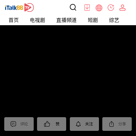
首页
电视剧
直播频道
短剧
综艺
电
北美
>
新闻
>
聚焦新亞洲2024
评论
赞
关注
分享