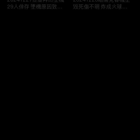
29人倖存 墜機原因致眾
毀死傷不明 炸成火球畫
說紛紜
面曝
评论
您还没有登录，请先登录
20241221印度海軍快艇
20241220禽流感來襲！
登录
“撞沉”百人渡輪！乘客落
美國出現首例重症 患者
水尖叫13死
病危
最新评论
最热
/
最新
快来抢沙发～
20241219紐時：拜登擬
20241218定調恐怖攻擊
對陸成熟製程晶片 啟動
俄羅斯核生化部隊司令被
301調查
炸身亡