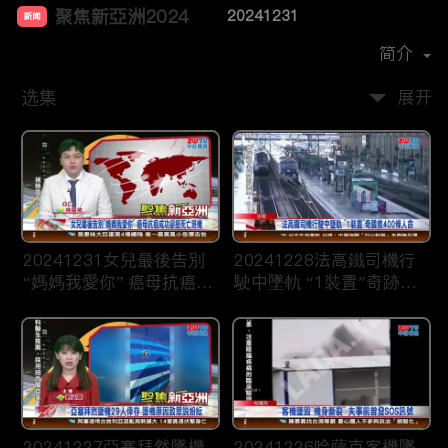
聚焦新亞洲2024
20241231
新闻
首播时间：
2023-12
简介
选集
展开
20241231女兒最後告別
20241228法高鐵司機行
“媽媽我愛你” 癌母抗癌成
駛中墜軌 “1裝置”奇跡救
功卻搭死亡班機
400條人命
20241227亞塞拜然墜機
20241226哈薩克客機墜