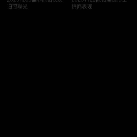
旧照曝光
情商表现
评论
您还没有登录，请先登录
20251115嘉宾讨论前任
20251108双胞胎女嘉宾
登录
礼物去留
登台相亲
最新评论
最热
/
最新
快来抢沙发～
20251025男嘉宾科普电
20251018男嘉宾带你领
车油车差别
略延边风情