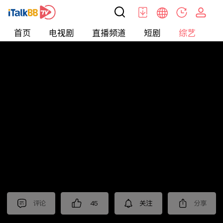
首页
电视剧
直播频道
短剧
综艺
电
综艺
>
恋爱
>
非诚勿扰2025
评论
45
关注
分享