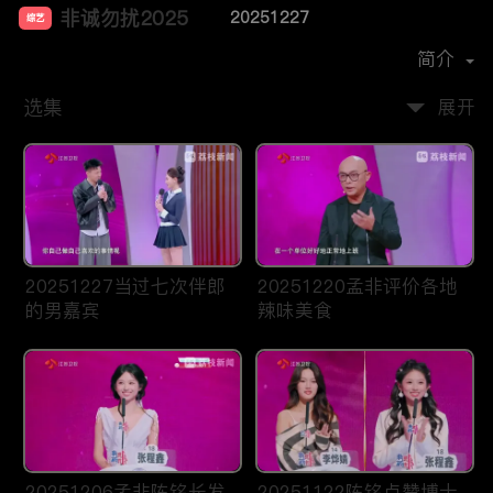
非诚勿扰2025
20251227
综艺
主演：
孟非
简介
选集
展开
20251227当过七次伴郎
20251220孟非评价各地
的男嘉宾
辣味美食
20251206孟非陈铭长发
20251122陈铭点赞博士