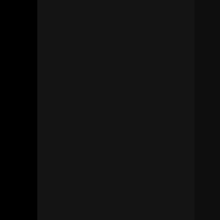
20250201孟非
解读搭子和朋友
的区别
20250125孟非
解读搭子和朋友
的区别
20250118男嘉
宾赠送盲盒礼物
超有趣
20250111男嘉
宾表演二胡版
《上春山》
20250104非诚
勿扰推出“0号女
嘉宾”