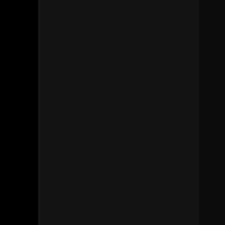
9.1
人舞
20250913女嘉
宾分享前任求复
合的真实经历
六姊妹
20250906兄弟
8.8
篇大结局，健身
兄弟最后一位来
了
20250830男嘉
人世间
宾分享情感经历
引发热议
9.9
20250823男嘉
宾带父母上非诚
勿扰
小巷人家
20250816男嘉
宾说职场需要角
色扮演
9.0
20250809男嘉
宾国风街舞惊艳
十足