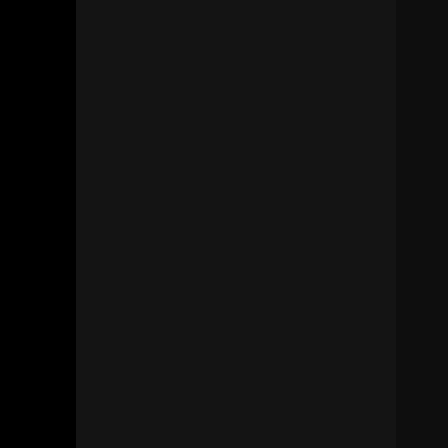
情话直球告白，
女嘉宾为爱主动
出击
20250426节目
现场秒变“酒王争
霸”
20250419男嘉
宾一套拳法令全
场尖叫，打完向
姐姐撒娇
20250412嘉宾
现场喊话饺子导
演，超浪漫魔术
速速学起来
20250405“抽象”
男嘉宾牵手成
功，长腿欧巴现
场唱山歌？
20250329肌肉
型男现场秀身
材，女嘉宾主动
开撩