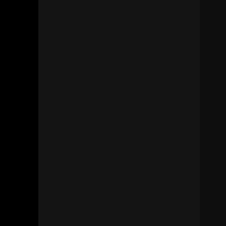
20250614孟非
精准翻译女嘉宾
潜台词
20250607女嘉
宾被公主抱当场
害羞
20250531男女
嘉宾甜蜜互动
20250524骨科
医生勇敢追爱，
酒吧老板演唱获
好评
20250517女嘉
宾回忆热恋中的
“鬼话”，句句都
是经典啊！
20250510孟非
谈“恋爱的仪式
感”
20250503土味