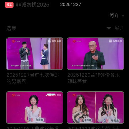
非诚勿扰2025
20251227
综艺
主演：
孟非
简介
选集
展开
20251227当过七次伴郎
20251220孟非评价各地
的男嘉宾
辣味美食
20251206孟非陈铭长发
20251122陈铭点赞博士