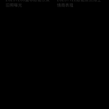
旧照曝光
情商表现
评论
您还没有登录，请先登录
20251115嘉宾讨论前任
20251108双胞胎女嘉宾
登录
礼物去留
登台相亲
最新评论
最热
/
最新
快来抢沙发～
20251025男嘉宾科普电
20251018男嘉宾带你领
车油车差别
略延边风情