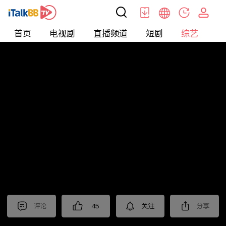
首页
电视剧
直播频道
短剧
综艺
电
综艺
>
恋爱
>
非诚勿扰2025
评论
45
关注
分享