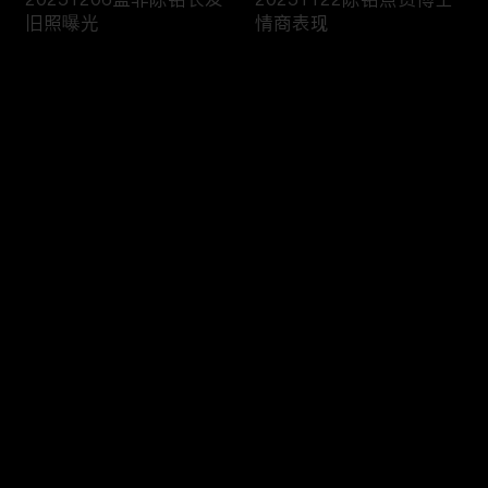
旧照曝光
情商表现
评论
您还没有登录，请先登录
20251115嘉宾讨论前任
20251108双胞胎女嘉宾
登录
礼物去留
登台相亲
最新评论
最热
/
最新
快来抢沙发～
20251025男嘉宾科普电
20251018男嘉宾带你领
车油车差别
略延边风情