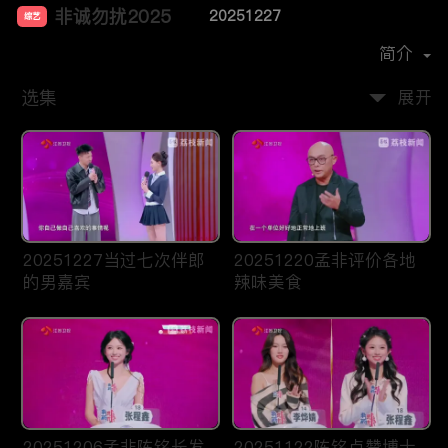
非诚勿扰2025
20251227
综艺
主演：
孟非
简介
选集
展开
20251227当过七次伴郎
20251220孟非评价各地
的男嘉宾
辣味美食
20251206孟非陈铭长发
20251122陈铭点赞博士