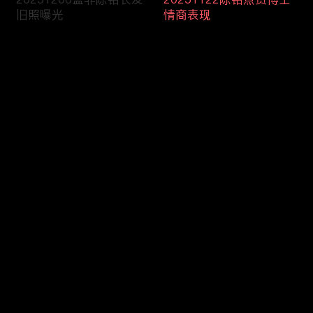
旧照曝光
情商表现
评论
您还没有登录，请先登录
20251115嘉宾讨论前任
20251108双胞胎女嘉宾
登录
礼物去留
登台相亲
最新评论
最热
/
最新
快来抢沙发～
20251025男嘉宾科普电
20251018男嘉宾带你领
车油车差别
略延边风情