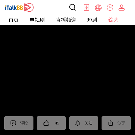
首页
电视剧
直播频道
短剧
综艺
电
综艺
>
恋爱
>
非诚勿扰2025
评论
45
关注
分享