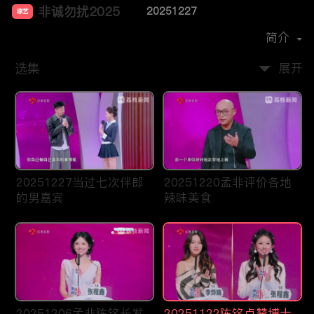
非诚勿扰2025
20251227
综艺
主演：
孟非
简介
选集
展开
20251227当过七次伴郎
20251220孟非评价各地
的男嘉宾
辣味美食
20251206孟非陈铭长发
20251122陈铭点赞博士