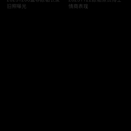
旧照曝光
情商表现
Comments
Please log in or sign up first
20251115嘉宾讨论前任
20251108双胞胎女嘉宾
Log In
礼物去留
登台相亲
Comments
Hot
/
New
Add the first comment～
20251025男嘉宾科普电
20251018男嘉宾带你领
车油车差别
略延边风情