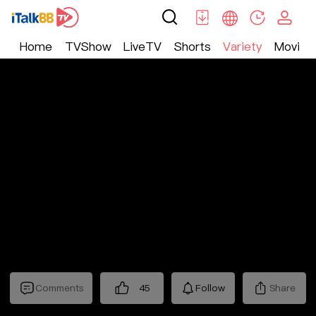
Home
TVShow
LiveTV
Shorts
Variety
Movie
Variety
>
恋爱
>
非诚勿扰2025
Comments
45
Follow
Share