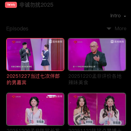
非诚勿扰2025
Variety
Cast：
孟非
Intro
Episodes
More
20251227当过七次伴郎
20251220孟非评价各地
的男嘉宾
辣味美食
20251206孟非陈铭长发
20251122陈铭点赞博士