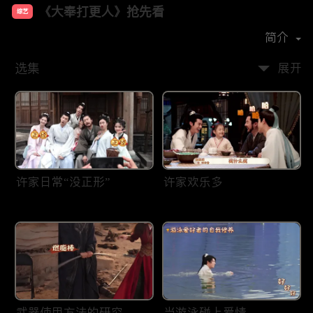
《大奉打更人》抢先看
综艺
主演：
王鹤棣
田曦薇
刘奕君
晏紫东
简介
选集
展开
许家日常“没正形”
许家欢乐多
武器使用方法的研究——
当游泳碰上爱情