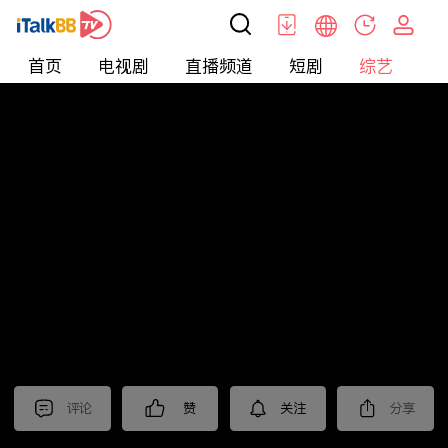
首页
电视剧
直播频道
短剧
综艺
电
综艺
>
集锦
>
《大奉打更人》抢先看
评论
赞
关注
分享