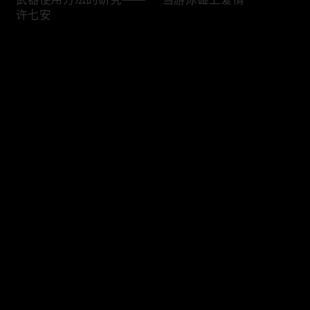
许七安
评论
您还没有登录，请先登录
当你的上班搭子比你先下
过不足的戏瘾
登录
班
最新评论
最热
/
最新
快来抢沙发～
许七安的笑点开关
抱大腿专业户