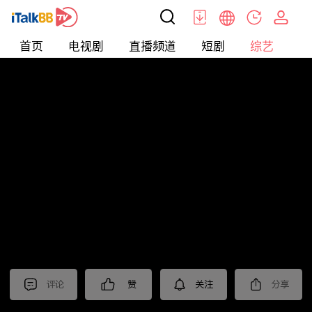
首页
电视剧
直播频道
短剧
综艺
电
综艺
>
集锦
>
《大奉打更人》抢先看
评论
赞
关注
分享