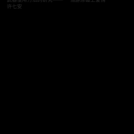
许七安
评论
您还没有登录，请先登录
当你的上班搭子比你先下
过不足的戏瘾
登录
班
最新评论
最热
/
最新
快来抢沙发～
许七安的笑点开关
抱大腿专业户