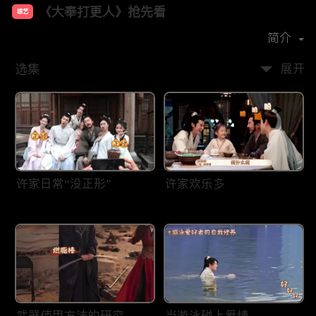
《大奉打更人》抢先看
综艺
主演：
王鹤棣
田曦薇
刘奕君
晏紫东
简介
选集
展开
许家日常“没正形”
许家欢乐多
武器使用方法的研究——
当游泳碰上爱情