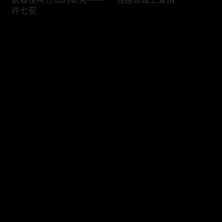
许七安
评论
您还没有登录，请先登录
当你的上班搭子比你先下
过不足的戏瘾
登录
班
最新评论
最热
/
最新
快来抢沙发～
许七安的笑点开关
抱大腿专业户