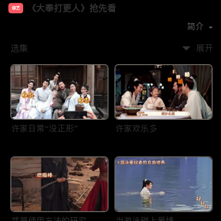
《大奉打更人》抢先看
综艺
主演：
王鹤棣
田曦薇
刘奕君
晏紫东
简介
选集
展开
许家日常“没正形”
许家欢乐多
武器使用方法的研究——
当游泳碰上爱情