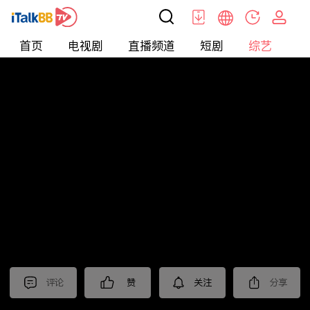
首页
电视剧
直播频道
短剧
综艺
电
综艺
>
集锦
>
《大奉打更人》抢先看
评论
赞
关注
分享