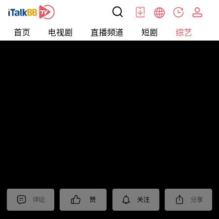
首页
电视剧
直播频道
短剧
综艺
电
综艺
>
集锦
>
《大奉打更人》抢先看
评论
赞
关注
分享