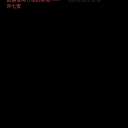
许七安
评论
您还没有登录，请先登录
当你的上班搭子比你先下
过不足的戏瘾
登录
班
最新评论
最热
/
最新
快来抢沙发～
许七安的笑点开关
抱大腿专业户