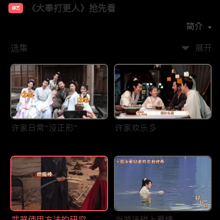
《大奉打更人》抢先看
综艺
主演：
王鹤棣
田曦薇
刘奕君
晏紫东
简介
选集
展开
许家日常“没正形”
许家欢乐多
武器使用方法的研究——
当游泳碰上爱情