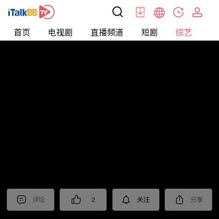
首页
电视剧
直播频道
短剧
综艺
电
综艺
>
集锦
>
《六姊妹》抢先看
评论
2
关注
分享