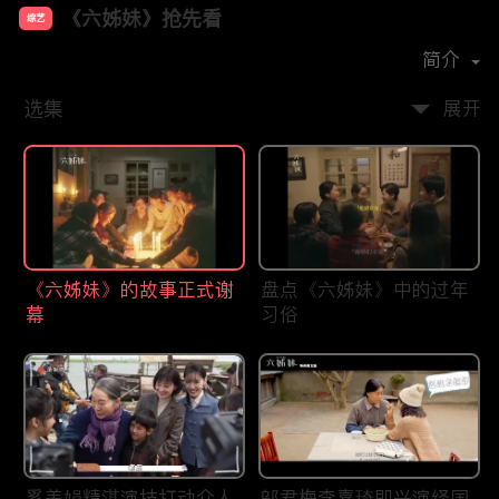
《六姊妹》抢先看
综艺
主演：
梅婷
陆毅
邬君梅
奚美娟
简介
选集
展开
《六姊妹》的故事正式谢
盘点《六姊妹》中的过年
幕
习俗
奚美娟精湛演技打动众人
邬君梅李嘉琦即兴演绎国