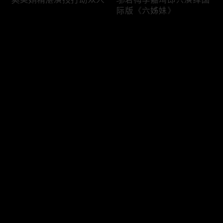
际版《六姊妹》
评论
您还没有登录，请先登录
六姊妹与妈妈开心快乐每
李晨董洁认真与搞笑分工
登录
一天
明确
最新评论
最热
/
最新
快来抢沙发～
大姐夫陆毅正经不过3秒
曹斐然李嘉琦“打戏”，邬
君梅化身动作指导