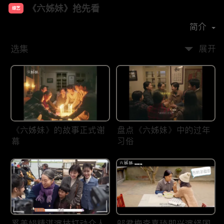
《六姊妹》抢先看
综艺
主演：
梅婷
陆毅
邬君梅
奚美娟
简介
选集
展开
《六姊妹》的故事正式谢
盘点《六姊妹》中的过年
幕
习俗
奚美娟精湛演技打动众人
邬君梅李嘉琦即兴演绎国