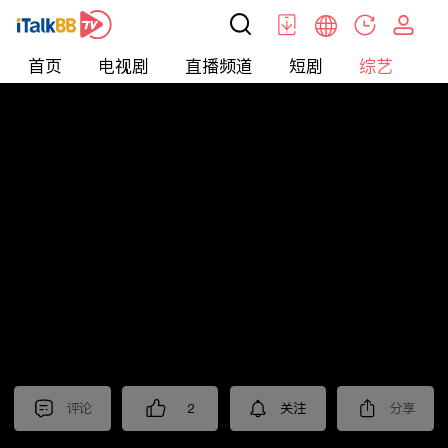
首页
电视剧
直播频道
短剧
综艺
电
综艺
>
集锦
>
《六姊妹》抢先看
评论
2
关注
分享