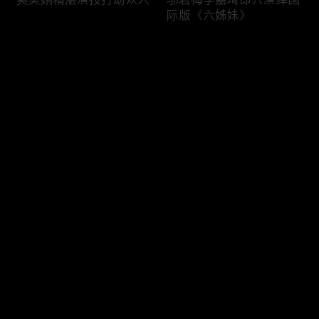
际版《六姊妹》
评论
您还没有登录，请先登录
六姊妹与妈妈开心快乐每
李晨董洁认真与搞笑分工
登录
一天
明确
最新评论
最热
/
最新
快来抢沙发～
大姐夫陆毅正经不过3秒
曹斐然李嘉琦“打戏”，邬
君梅化身动作指导