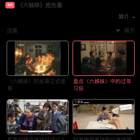
《六姊妹》抢先看
综艺
主演：
梅婷
陆毅
邬君梅
奚美娟
简介
选集
展开
《六姊妹》的故事正式谢
盘点《六姊妹》中的过年
幕
习俗
奚美娟精湛演技打动众人
邬君梅李嘉琦即兴演绎国