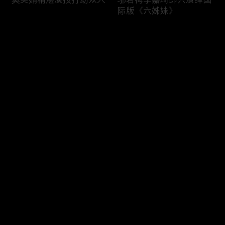
际版《六姊妹》
评论
您还没有登录，请先登录
六姊妹与妈妈开心快乐每
李晨董洁认真与搞笑分工
登录
一天
明确
最新评论
最热
/
最新
快来抢沙发～
大姐夫陆毅正经不过3秒
曹斐然李嘉琦“打戏”，邬
君梅化身动作指导