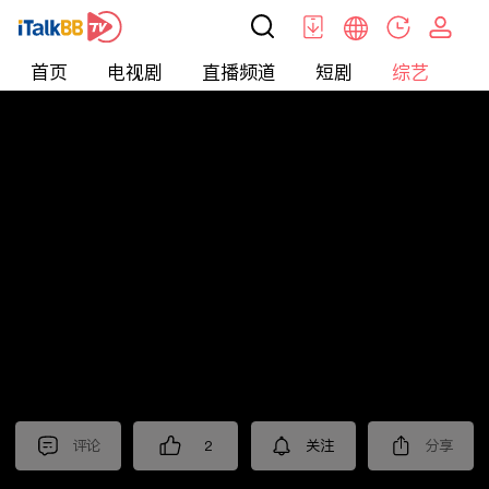
首页
电视剧
直播频道
短剧
综艺
电
综艺
>
集锦
>
《六姊妹》抢先看
评论
2
关注
分享