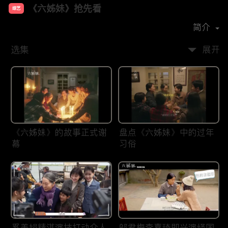
《六姊妹》抢先看
综艺
主演：
梅婷
陆毅
邬君梅
奚美娟
简介
选集
展开
《六姊妹》的故事正式谢
盘点《六姊妹》中的过年
幕
习俗
奚美娟精湛演技打动众人
邬君梅李嘉琦即兴演绎国