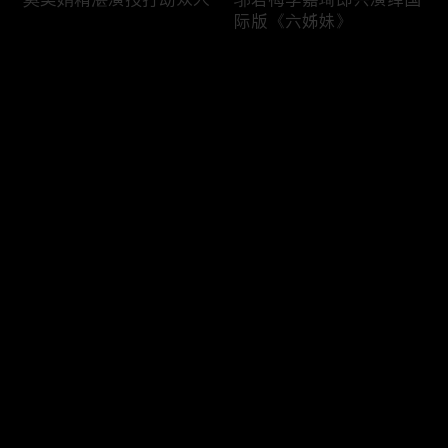
际版《六姊妹》
评论
您还没有登录，请先登录
六姊妹与妈妈开心快乐每
李晨董洁认真与搞笑分工
登录
一天
明确
最新评论
最热
/
最新
快来抢沙发～
大姐夫陆毅正经不过3秒
曹斐然李嘉琦“打戏”，邬
君梅化身动作指导