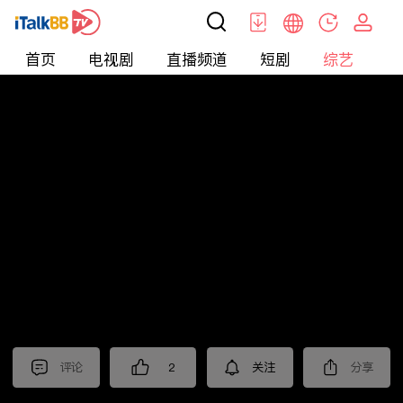
首页
电视剧
直播频道
短剧
综艺
电
综艺
>
集锦
>
《六姊妹》抢先看
评论
2
关注
分享