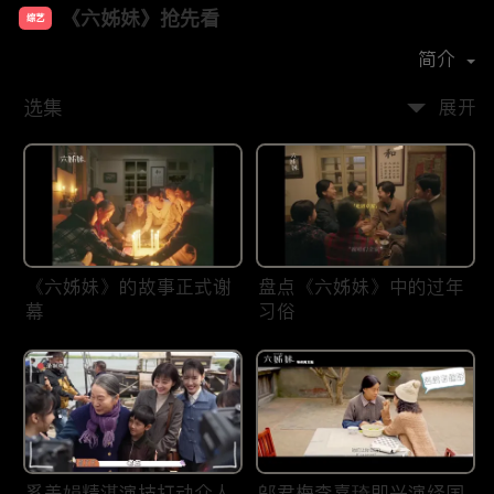
《六姊妹》抢先看
综艺
主演：
梅婷
陆毅
邬君梅
奚美娟
简介
选集
展开
《六姊妹》的故事正式谢
盘点《六姊妹》中的过年
幕
习俗
奚美娟精湛演技打动众人
邬君梅李嘉琦即兴演绎国