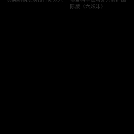
际版《六姊妹》
评论
您还没有登录，请先登录
六姊妹与妈妈开心快乐每
李晨董洁认真与搞笑分工
登录
一天
明确
最新评论
最热
/
最新
快来抢沙发～
大姐夫陆毅正经不过3秒
曹斐然李嘉琦“打戏”，邬
君梅化身动作指导