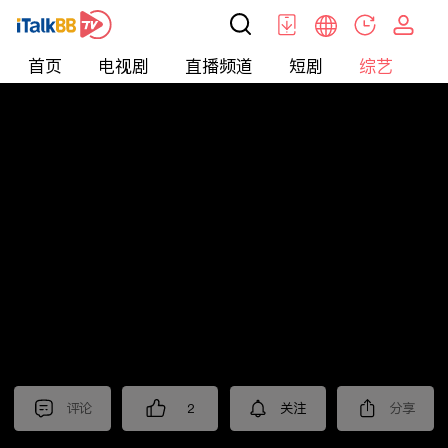
首页
电视剧
直播频道
短剧
综艺
电
综艺
>
集锦
>
《六姊妹》抢先看
评论
2
关注
分享