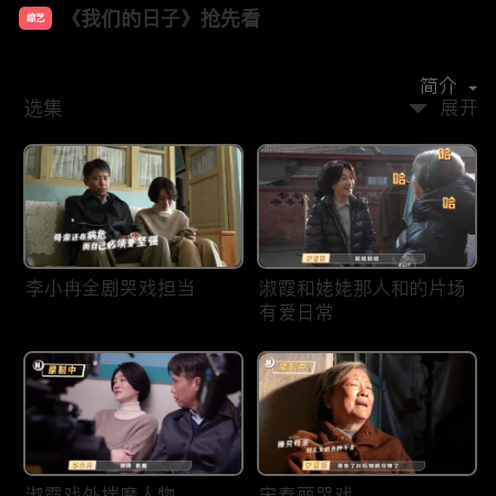
《我们的日子》抢先看
综艺
主演：
李小冉
李乃文
周依然
周奇奇
宋春丽
简介
选集
展开
李小冉全剧哭戏担当
淑霞和姥姥那人和的片场
有爱日常
淑霞戏外揣摩人物
宋春丽哭戏