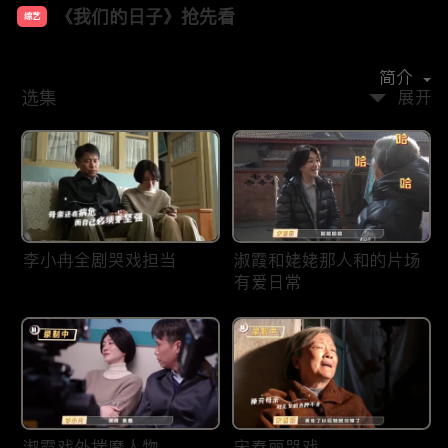
《我们的日子》抢先看
综艺
主演：
李小冉
李乃文
周依然
周奇奇
宋春丽
简介
选集
展开
李小冉全剧哭戏担当
淑霞和姥姥那人和的片场
有爱日常
淑霞戏外揣摩人物
宋春丽哭戏