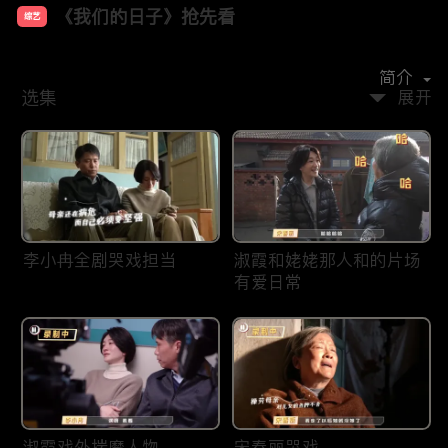
《我们的日子》抢先看
综艺
主演：
李小冉
李乃文
周依然
周奇奇
宋春丽
简介
选集
展开
李小冉全剧哭戏担当
淑霞和姥姥那人和的片场
有爱日常
淑霞戏外揣摩人物
宋春丽哭戏