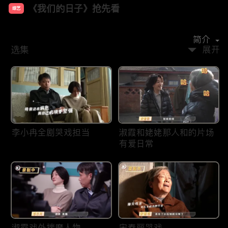
《我们的日子》抢先看
综艺
主演：
李小冉
李乃文
周依然
周奇奇
宋春丽
简介
选集
展开
李小冉全剧哭戏担当
淑霞和姥姥那人和的片场
有爱日常
淑霞戏外揣摩人物
宋春丽哭戏