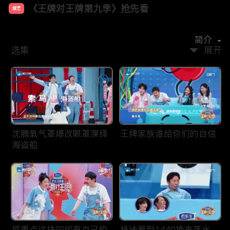
《王牌对王牌第九季》抢先看
综艺
主演：
沈腾
唐国强
关晓彤
宋亚轩
沙溢
杨迪
简介
选集
展开
沈腾氧气罩爆改眼罩演绎
王牌家族谁给你们的自信
海盗船
抓重点这块闫妮有自己的
杨迪爱到1440换来落水