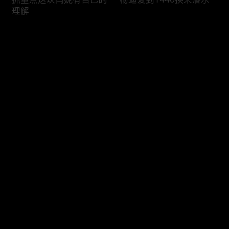
理解
评论
您还没有登录，请先登录
沈腾这波掉凳给你满分
关晓彤听了大雨落下100
登录
多遍
最新评论
最热
/
最新
快来抢沙发～
关晓彤演小巷人家前把小
贺峻霖把关晓彤胡编乱造
孩戏全看了
那套学走了