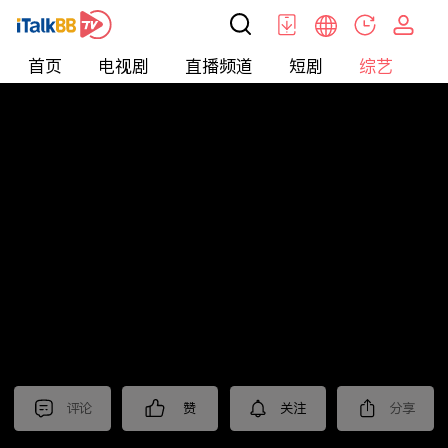
首页
电视剧
直播频道
短剧
综艺
电
综艺
>
集锦
>
《王牌对王牌第九季》抢先看
评论
赞
关注
分享