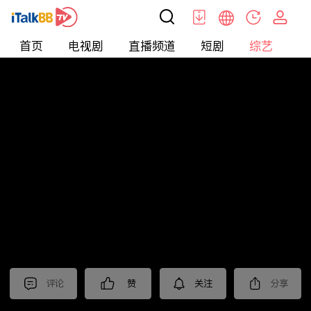
首页
电视剧
直播频道
短剧
综艺
电
综艺
>
集锦
>
《王牌对王牌第九季》抢先看
评论
赞
关注
分享