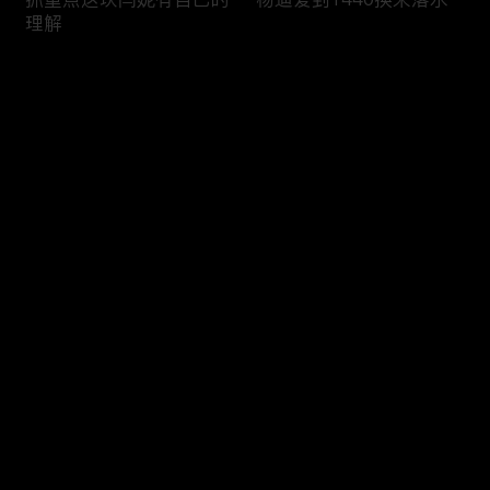
理解
评论
您还没有登录，请先登录
沈腾这波掉凳给你满分
关晓彤听了大雨落下100
登录
多遍
最新评论
最热
/
最新
快来抢沙发～
关晓彤演小巷人家前把小
贺峻霖把关晓彤胡编乱造
孩戏全看了
那套学走了