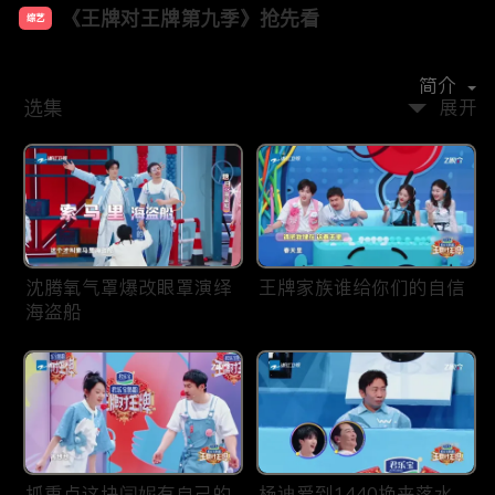
《王牌对王牌第九季》抢先看
综艺
主演：
沈腾
唐国强
关晓彤
宋亚轩
沙溢
杨迪
简介
选集
展开
沈腾氧气罩爆改眼罩演绎
王牌家族谁给你们的自信
海盗船
抓重点这块闫妮有自己的
杨迪爱到1440换来落水