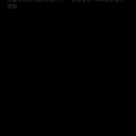
理解
评论
您还没有登录，请先登录
沈腾这波掉凳给你满分
关晓彤听了大雨落下100
登录
多遍
最新评论
最热
/
最新
快来抢沙发～
关晓彤演小巷人家前把小
贺峻霖把关晓彤胡编乱造
孩戏全看了
那套学走了