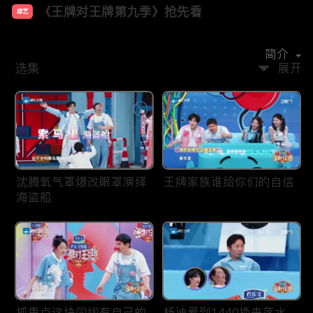
《王牌对王牌第九季》抢先看
综艺
主演：
沈腾
唐国强
关晓彤
宋亚轩
沙溢
杨迪
简介
选集
展开
沈腾氧气罩爆改眼罩演绎
王牌家族谁给你们的自信
海盗船
抓重点这块闫妮有自己的
杨迪爱到1440换来落水