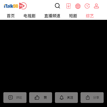
首页
电视剧
直播频道
短剧
综艺
电
综艺
>
集锦
>
《王牌对王牌第九季》抢先看
评论
赞
关注
分享