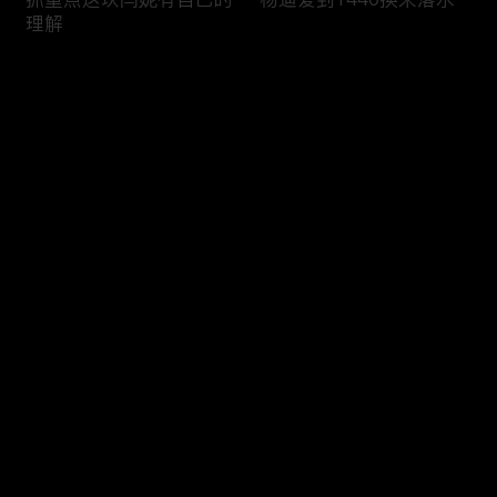
理解
评论
您还没有登录，请先登录
沈腾这波掉凳给你满分
关晓彤听了大雨落下100
登录
多遍
最新评论
最热
/
最新
快来抢沙发～
关晓彤演小巷人家前把小
贺峻霖把关晓彤胡编乱造
孩戏全看了
那套学走了