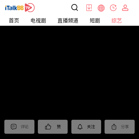
首页
电视剧
直播频道
短剧
综艺
电
综艺
>
集锦
>
《王牌对王牌第九季》抢先看
评论
赞
关注
分享