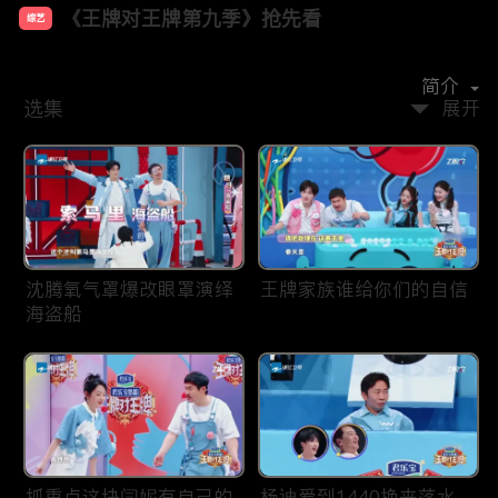
《王牌对王牌第九季》抢先看
综艺
主演：
沈腾
唐国强
关晓彤
宋亚轩
沙溢
杨迪
简介
选集
展开
沈腾氧气罩爆改眼罩演绎
王牌家族谁给你们的自信
海盗船
抓重点这块闫妮有自己的
杨迪爱到1440换来落水