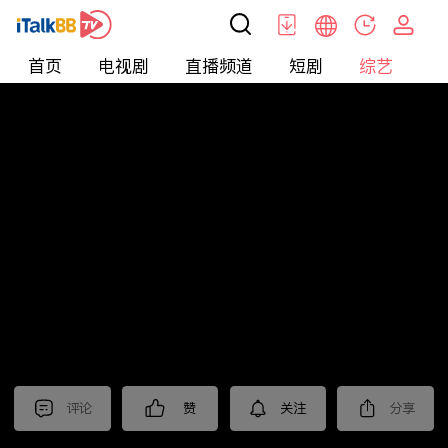
首页
电视剧
直播频道
短剧
综艺
电
综艺
>
集锦
>
《暗夜与黎明》抢先看
评论
赞
关注
分享