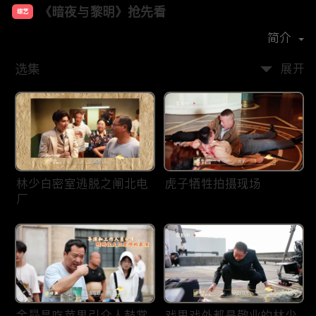
《暗夜与黎明》抢先看
综艺
主演：
陈哲远
聂远
邢菲
王志文
简介
选集
展开
林少白密室逃脱之闸北电
虎子牺牲拍摄现场
厂
金昴昌吃苹果引众人鼓掌
戏里戏外都是敬业的林少