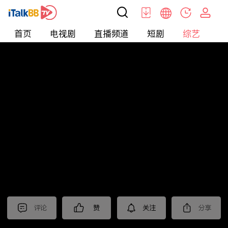
首页
电视剧
直播频道
短剧
综艺
电
综艺
>
集锦
>
《暗夜与黎明》抢先看
评论
赞
关注
分享