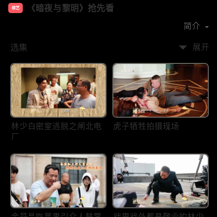
《暗夜与黎明》抢先看
综艺
主演：
陈哲远
聂远
邢菲
王志文
简介
选集
展开
林少白密室逃脱之闸北电
虎子牺牲拍摄现场
厂
金昴昌吃苹果引众人鼓掌
戏里戏外都是敬业的林少