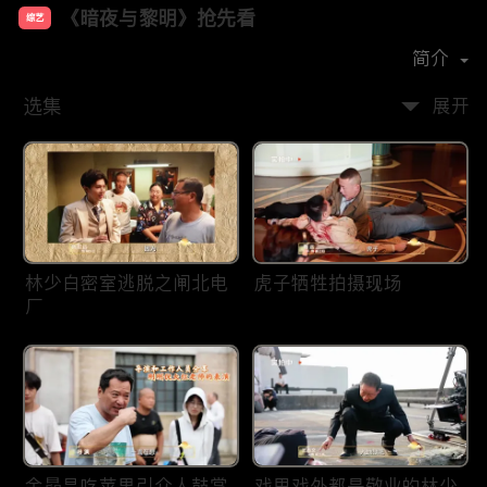
《暗夜与黎明》抢先看
综艺
主演：
陈哲远
聂远
邢菲
王志文
简介
选集
展开
林少白密室逃脱之闸北电
虎子牺牲拍摄现场
厂
金昴昌吃苹果引众人鼓掌
戏里戏外都是敬业的林少