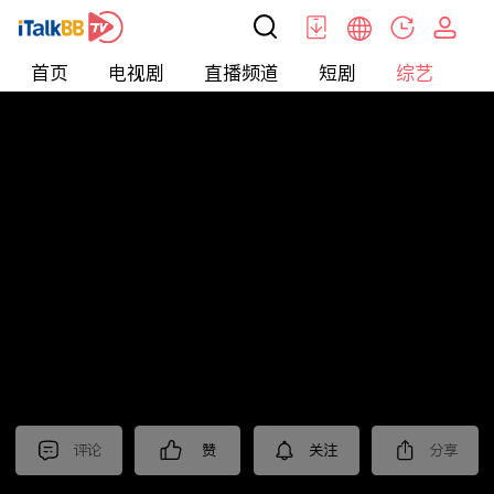
首页
电视剧
直播频道
短剧
综艺
电
综艺
>
集锦
>
《暗夜与黎明》抢先看
评论
赞
关注
分享