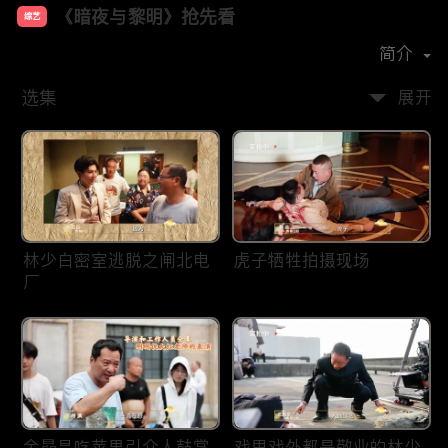
《暗夜与黎明》抢先看
综艺
主演：
陈哲远
聂远
邢菲
王志文
简介
选集
展开
林少白密室逃脱之闸北电
虎子牺牲拍摄现场
厂
金昴昌吃苹果引众人鼓掌
戏里戏外都是敬业的林少