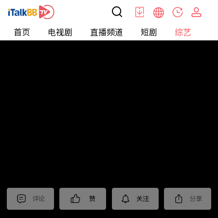
首页
电视剧
直播频道
短剧
综艺
电
综艺
>
集锦
>
《暗夜与黎明》抢先看
评论
赞
关注
分享