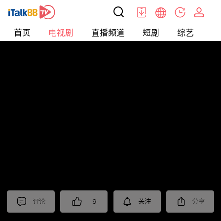
首页
电视剧
直播频道
短剧
综艺
电
电视剧
>
悬疑
>
风筝
评论
9
关注
分享