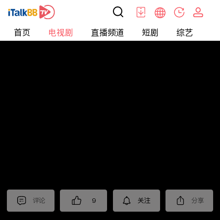
首页
电视剧
直播频道
短剧
综艺
电
电视剧
>
悬疑
>
风筝
评论
9
关注
分享