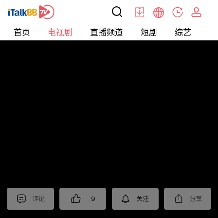
首页
电视剧
直播频道
短剧
综艺
电
电视剧
>
悬疑
>
风筝
评论
9
关注
分享