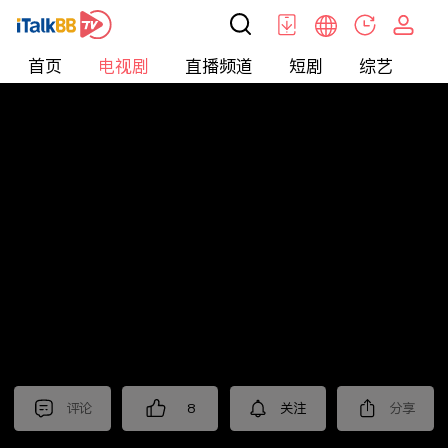
首页
电视剧
直播频道
短剧
综艺
电
电视剧
>
悬疑
>
风筝
评论
8
关注
分享