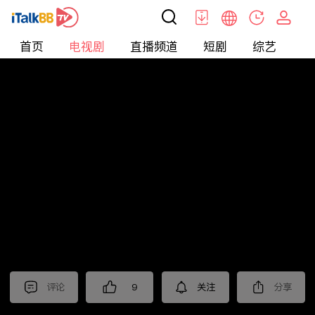
首页
电视剧
直播频道
短剧
综艺
电
电视剧
>
悬疑
>
风筝
评论
9
关注
分享